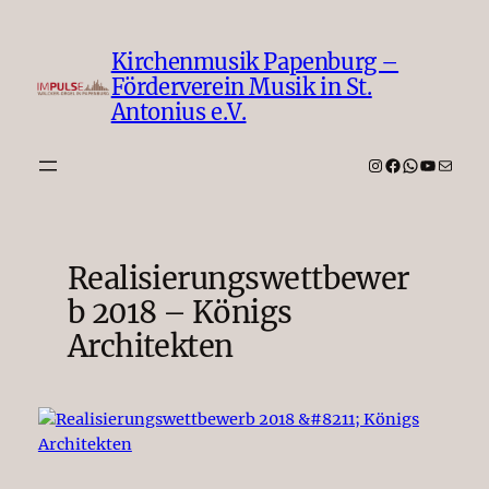
Zum
Inhalt
Kirchenmusik Papenburg –
springen
Förderverein Musik in St.
Antonius e.V.
Instagram
Facebook
WhatsAp
YouTub
E-Mail
Realisierungswettbewer
b 2018 – Königs
Architekten