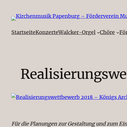
Zum
Inhalt
springen
Startseite
Konzerte
Walcker-Orgel
Chöre
Fö
Realisierungswe
Für die Planungen zur Gestaltung und zum Ei