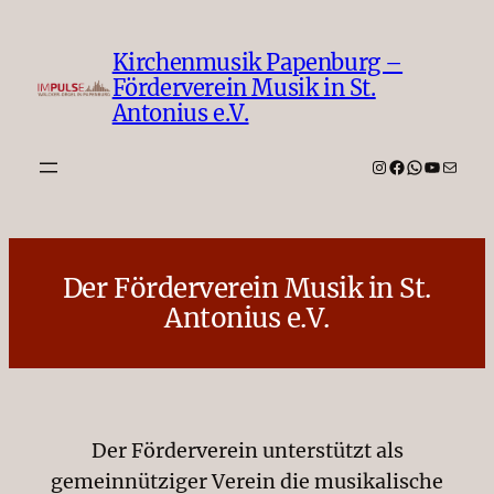
Zum
Inhalt
Kirchenmusik Papenburg –
springen
Förderverein Musik in St.
Antonius e.V.
Instagram
Facebook
WhatsAp
YouTub
E-Mail
Der Förderverein Musik in St.
Antonius e.V.
Der Förderverein unterstützt als
gemeinnütziger Verein die musikalische