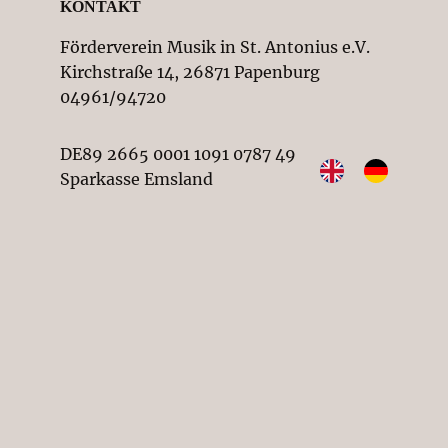
KONTAKT
Förderverein Musik in St. Antonius e.V.
Kirchstraße 14, 26871 Papenburg
04961/94720
DE89 2665 0001 1091 0787 49
Sparkasse Emsland
Vereinsregister-Nr. beim
Amtsgericht Osnabrück: VR201923
Impressum
Datenschutz
© 2026
SUCHEN SIE ETWAS BESTIMMTES?