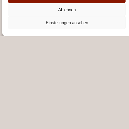
Ablehnen
Einstellungen ansehen
KONTAKT
Förderverein Musik in St. Antonius e.V.
Kirchstraße 14, 26871 Papenburg
04961/94720
DE89 2665 0001 1091 0787 49