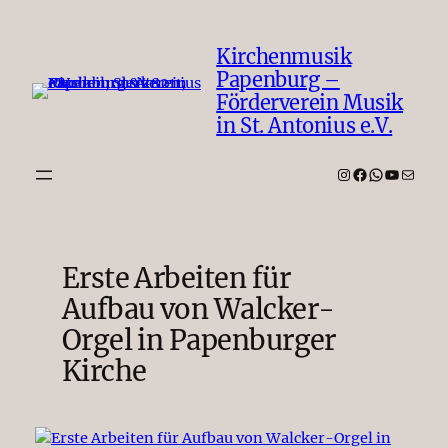
Zum
Inhalt
Kirchenmusik
springen
Papenburg –
Förderverein Musik
in St. Antonius e.V.
Instagram
Facebook
WhatsAp
YouTub
E-Mail
Erste Arbeiten für
Aufbau von Walcker-
Orgel in Papenburger
Kirche