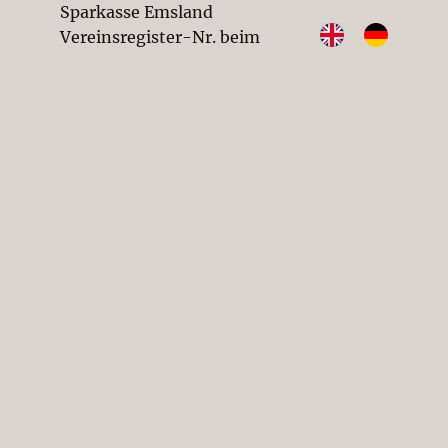
Sparkasse Emsland
Vereinsregister-Nr. beim
Amtsgericht Osnabrück: VR201923
Impressum
Datenschutz
SUCHEN SIE ETWAS BESTIMMTES?
NETZWERKE
Instagram
Facebook
YouTube
WhatsApp