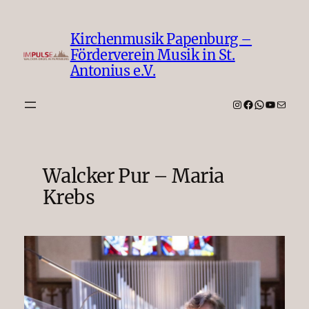
Zum
Inhalt
Kirchenmusik Papenburg –
springen
Förderverein Musik in St.
Antonius e.V.
Instagram
Facebook
WhatsAp
YouTub
E-Mail
Walcker Pur – Maria
Krebs