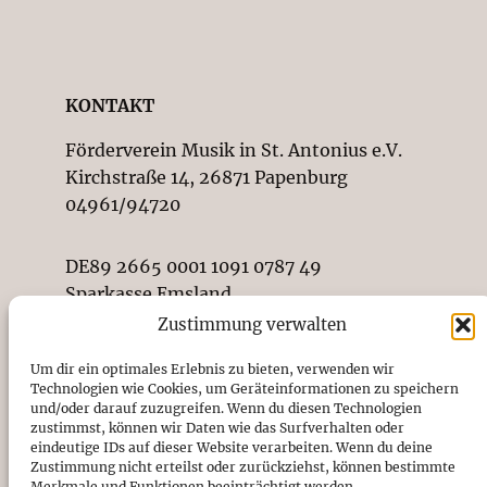
KONTAKT
Förderverein Musik in St. Antonius e.V.
Kirchstraße 14, 26871 Papenburg
04961/94720
DE89 2665 0001 1091 0787 49
Sparkasse Emsland
Vereinsregister-Nr. beim
Zustimmung verwalten
Amtsgericht Osnabrück: VR201923
Um dir ein optimales Erlebnis zu bieten, verwenden wir
Impressum
Technologien wie Cookies, um Geräteinformationen zu speichern
Datenschutz
und/oder darauf zuzugreifen. Wenn du diesen Technologien
zustimmst, können wir Daten wie das Surfverhalten oder
eindeutige IDs auf dieser Website verarbeiten. Wenn du deine
Zustimmung nicht erteilst oder zurückziehst, können bestimmte
SUCHEN SIE ETWAS BESTIMMTES?
Merkmale und Funktionen beeinträchtigt werden.