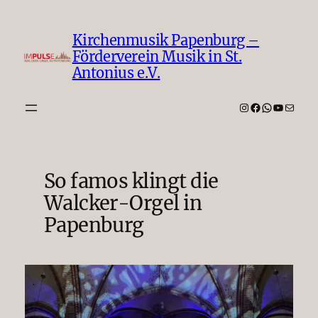
Zum
Inhalt
Kirchenmusik Papenburg –
springen
Förderverein Musik in St.
Antonius e.V.
Instagram
Facebook
WhatsAp
YouTub
E-Mail
So famos klingt die
Walcker-Orgel in
Papenburg