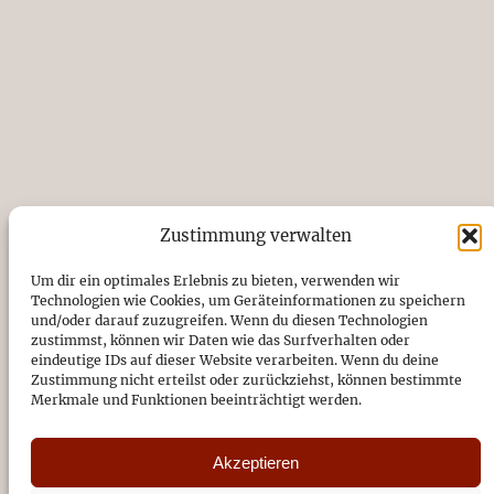
Zustimmung verwalten
Um dir ein optimales Erlebnis zu bieten, verwenden wir
KONTAKT
Technologien wie Cookies, um Geräteinformationen zu speichern
und/oder darauf zuzugreifen. Wenn du diesen Technologien
Förderverein Musik in St. Antonius e.V.
zustimmst, können wir Daten wie das Surfverhalten oder
eindeutige IDs auf dieser Website verarbeiten. Wenn du deine
Kirchstraße 14, 26871 Papenburg
Zustimmung nicht erteilst oder zurückziehst, können bestimmte
04961/94720
Merkmale und Funktionen beeinträchtigt werden.
DE89 2665 0001 1091 0787 49
Akzeptieren
Sparkasse Emsland