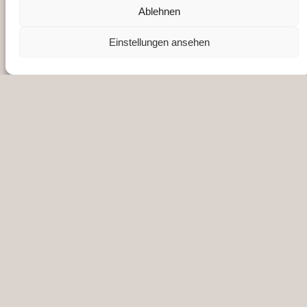
Vereinsregister-Nr. beim
Ablehnen
Amtsgericht Osnabrück: VR201923
Einstellungen ansehen
Impressum
Datenschutz
SUCHEN SIE ETWAS BESTIMMTES?
NETZWERKE
Instagram
Facebook
YouTube
WhatsApp