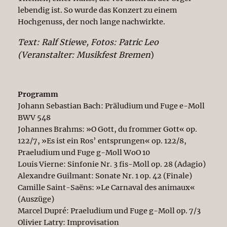
lebendig ist. So wurde das Konzert zu einem
Hochgenuss, der noch lange nachwirkte.
Text: Ralf Stiewe, Fotos: Patric Leo
(Veranstalter: Musikfest Bremen
)
© Patric Leo (Musikfest
© Patric Leo (Musikfest
Bremen), 2024
Bremen), 2024
Programm
Johann Sebastian Bach: Präludium und Fuge e-Moll
BWV 548
Johannes Brahms: »O Gott, du frommer Gott« op.
122/7, »Es ist ein Ros’ entsprungen« op. 122/8,
Praeludium und Fuge g-Moll WoO 10
Louis Vierne: Sinfonie Nr. 3 fis-Moll op. 28 (Adagio)
Alexandre Guilmant: Sonate Nr. 1 op. 42 (Finale)
Camille Saint-Saëns: »Le Carnaval des animaux«
(Auszüge)
Marcel Dupré: Praeludium und Fuge g-Moll op. 7/3
Olivier Latry: Improvisation