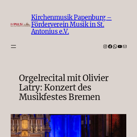
Zum
Inhalt
Kirchenmusik Papenburg –
springen
Förderverein Musik in St.
Antonius e.V.
Instagram
Facebook
WhatsAp
YouTub
E-Mail
Orgelrecital mit Olivier
Latry: Konzert des
Musikfestes Bremen