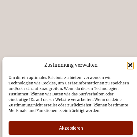
Zustimmung verwalten
Um dir ein optimales Erlebnis zu bieten, verwenden wir
KONTAKT
Technologien wie Cookies, um Geräteinformationen zu speichern
und/oder darauf zuzugreifen. Wenn du diesen Technologien
Förderverein Musik in St. Antonius e.V.
zustimmst, können wir Daten wie das Surfverhalten oder
eindeutige IDs auf dieser Website verarbeiten. Wenn du deine
Kirchstraße 14, 26871 Papenburg
Zustimmung nicht erteilst oder zurückziehst, können bestimmte
04961/94720
Merkmale und Funktionen beeinträchtigt werden.
DE89 2665 0001 1091 0787 49
Akzeptieren
Sparkasse Emsland