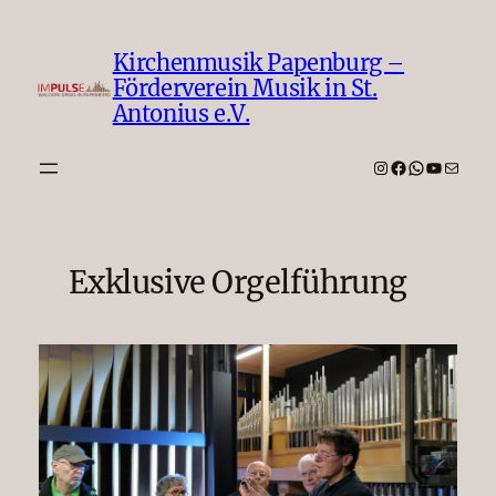
Zum
Inhalt
Kirchenmusik Papenburg –
springen
Förderverein Musik in St.
Antonius e.V.
Instagram
Facebook
WhatsAp
YouTub
E-Mail
Exklusive Orgelführung