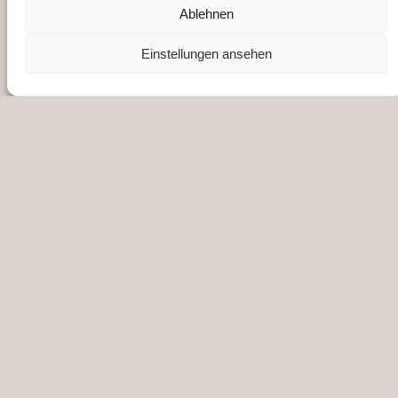
Vereinsregister-Nr. beim
Ablehnen
Amtsgericht Osnabrück: VR201923
Einstellungen ansehen
Impressum
Datenschutz
SUCHEN SIE ETWAS BESTIMMTES?
NETZWERKE
Instagram
Facebook
YouTube
WhatsApp