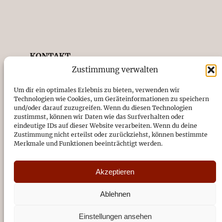
KONTAKT
Zustimmung verwalten
Förderverein Musik in St. Antonius e.V.
Kirchstraße 14, 26871 Papenburg
Um dir ein optimales Erlebnis zu bieten, verwenden wir
Technologien wie Cookies, um Geräteinformationen zu speichern
04961/94720
und/oder darauf zuzugreifen. Wenn du diesen Technologien
zustimmst, können wir Daten wie das Surfverhalten oder
eindeutige IDs auf dieser Website verarbeiten. Wenn du deine
DE89 2665 0001 1091 0787 49
Zustimmung nicht erteilst oder zurückziehst, können bestimmte
Sparkasse Emsland
Merkmale und Funktionen beeinträchtigt werden.
Vereinsregister-Nr. beim
Amtsgericht Osnabrück: VR201923
Akzeptieren
Impressum
Datenschutz
Ablehnen
© 2026
Einstellungen ansehen