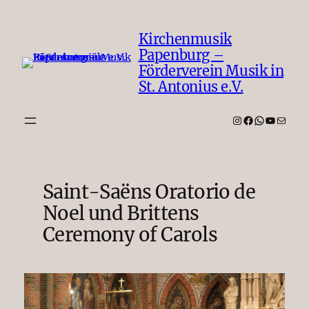
Zum
Inhalt
Kirchenmusik
springen
Papenburg –
Förderverein Musik in
St. Antonius e.V.
Instagram
Facebook
WhatsAp
YouTub
E-Mail
Saint-Saëns Oratorio de
Noel und Brittens
Ceremony of Carols