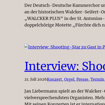
Der Deutsch-Deutsche Kammerchor unter
an der historischen Walcker-Seifert-O
„WALCKER PLUS“ in der St. Antonius-K
doppelchörige Motette „Fürchte dich 
Interview: Sho
21. Juli 2026
Konzert
, 
Orgel
, 
Presse
, 
Termin
Jan Liebermann spielt an der Walcker-O
vielversprechendsten Organisten. Mehr
Mit seinen Konzerten ist er internati