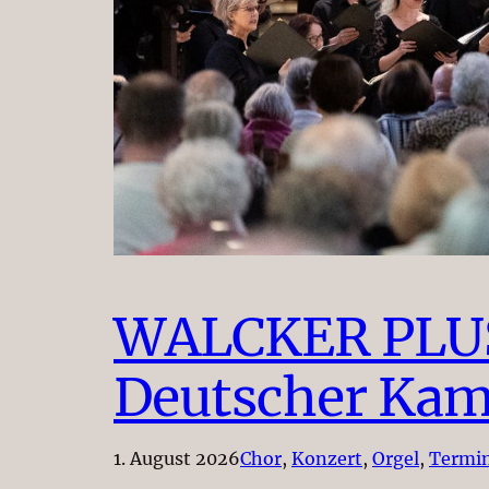
WALCKER PLUS
Deutscher Kam
1. August 2026
Chor
, 
Konzert
, 
Orgel
, 
Termin