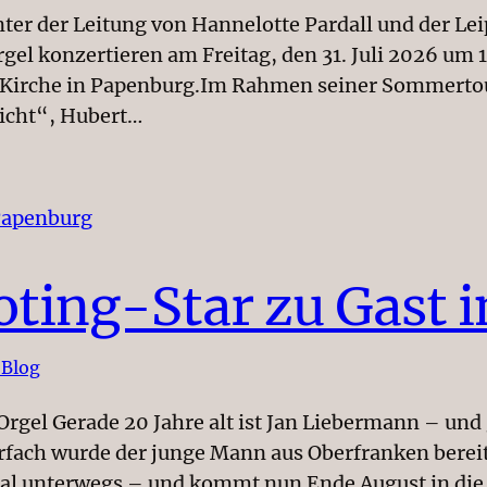
 der Leitung von Hannelotte Pardall und der Leip
rgel konzertieren am Freitag, den 31. Juli 2026 u
irche in Papenburg.Im Rahmen seiner Sommertour
nicht“, Hubert…
oting-Star zu Gast 
 Blog
rgel Gerade 20 Jahre alt ist Jan Liebermann – und g
fach wurde der junge Mann aus Oberfranken bereits
onal unterwegs – und kommt nun Ende August in di