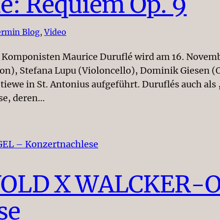
é: Requiem Op. 9
rmin Blog
, 
Video
 Komponisten Maurice Duruflé wird am 16. Novemb
on), Stefana Lupu (Violoncello), Dominik Giesen 
tiewe in St. Antonius aufgeführt. Duruflés auch al
se, deren…
OLD X WALCKER-O
se