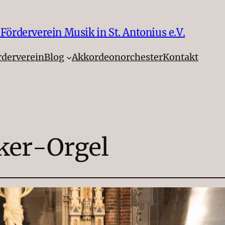
örderverein Musik in St. Antonius e.V.
rderverein
Blog
Akkordeonorchester
Kontakt
ker-Orgel