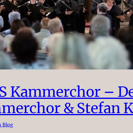
 Kammerchor – De
merchor & Stefan K
 Blog