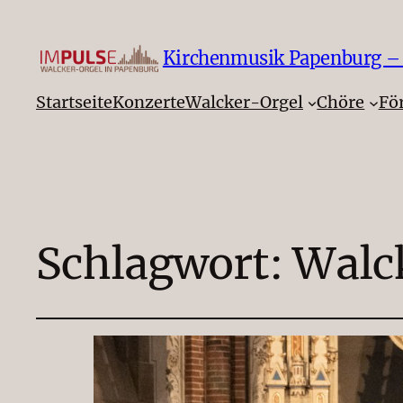
Kirchenmusik Papenburg – F
Startseite
Konzerte
Walcker-Orgel
Chöre
Fö
Schlagwort:
Walc