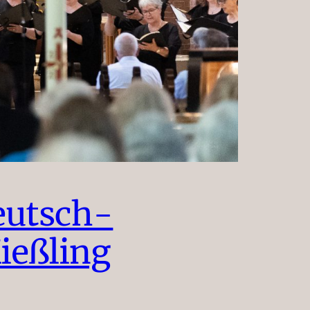
utsch-
ießling