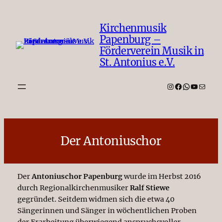
Zum
Inhalt
Kirchenmusik
springen
Papenburg –
Förderverein Musik in
St. Antonius e.V.
Instagram
Facebook
WhatsAp
YouTub
E-Mail
Der Antoniuschor
Der
Antoniuschor Papenburg
wurde im Herbst 2016
durch Regionalkirchenmusiker
Ralf Stiewe
gegründet. Seitdem widmen sich die etwa 40
Sängerinnen und Sänger in wöchentlichen Proben
der Erarbeitung überwiegend anspruchsvoller