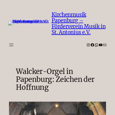
Zum
Inhalt
Kirchenmusik
springen
Papenburg –
Förderverein Musik in
St. Antonius e.V.
Instagram
Facebook
WhatsAp
YouTub
E-Mail
Walcker-Orgel in
Papenburg: Zeichen der
Hoffnung