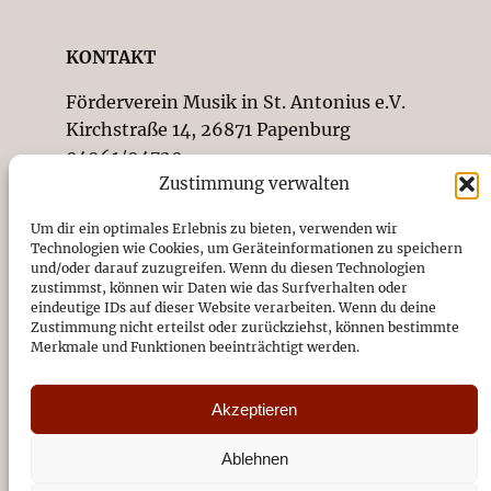
KONTAKT
Förderverein Musik in St. Antonius e.V.
Kirchstraße 14, 26871 Papenburg
04961/94720
Zustimmung verwalten
DE89 2665 0001 1091 0787 49
Um dir ein optimales Erlebnis zu bieten, verwenden wir
Sparkasse Emsland
Technologien wie Cookies, um Geräteinformationen zu speichern
und/oder darauf zuzugreifen. Wenn du diesen Technologien
Vereinsregister-Nr. beim
zustimmst, können wir Daten wie das Surfverhalten oder
Amtsgericht Osnabrück: VR201923
eindeutige IDs auf dieser Website verarbeiten. Wenn du deine
Impressum
Zustimmung nicht erteilst oder zurückziehst, können bestimmte
Merkmale und Funktionen beeinträchtigt werden.
Datenschutz
Akzeptieren
SUCHEN SIE ETWAS BESTIMMTES?
Ablehnen