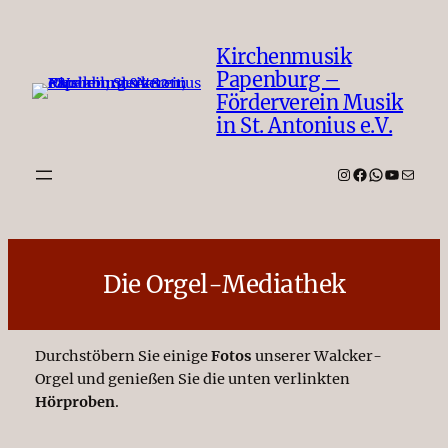
Zum
Inhalt
Kirchenmusik
springen
Papenburg –
Förderverein Musik
in St. Antonius e.V.
Instagram
Facebook
WhatsAp
YouTub
E-Mail
Die Orgel-Mediathek
Durchstöbern Sie einige
Fotos
unserer Walcker-
Orgel und genießen Sie die unten verlinkten
Hörproben
.