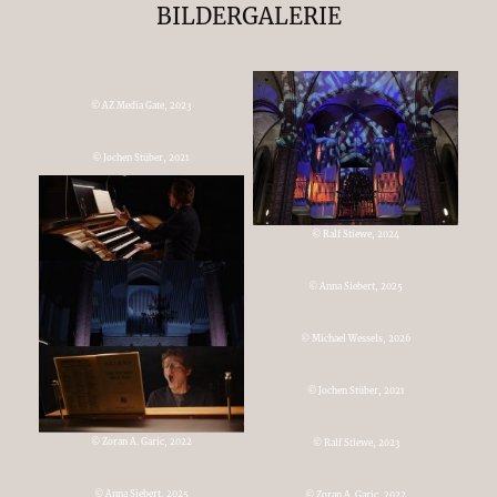
BILDERGALERIE
© AZ Media Gate, 2023
© Jochen Stüber, 2021
© Ralf Stiewe, 2024
© Anna Siebert, 2025
© Michael Wessels, 2026
© Jochen Stüber, 2021
© Zoran A. Garic, 2022
© Ralf Stiewe, 2023
© Anna Siebert, 2025
© Zoran A. Garic, 2022