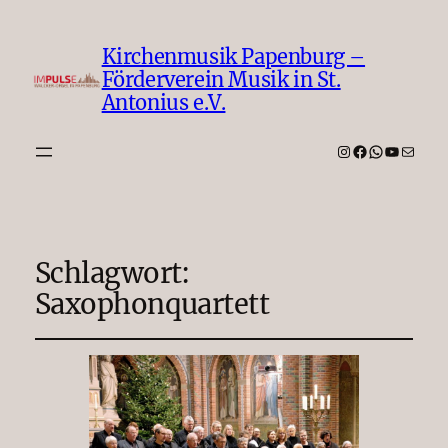
Kirchenmusik Papenburg –
Förderverein Musik in St.
Antonius e.V.
Instagram
Facebook
WhatsAp
YouTub
E-Mail
Schlagwort:
Saxophonquartett