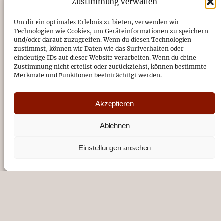
Zustimmung verwalten
Sparkasse Emsland
Vereinsregister-Nr. beim
Um dir ein optimales Erlebnis zu bieten, verwenden wir
Amtsgericht Osnabrück: VR201923
Technologien wie Cookies, um Geräteinformationen zu speichern
Impressum
und/oder darauf zuzugreifen. Wenn du diesen Technologien
zustimmst, können wir Daten wie das Surfverhalten oder
Datenschutz
eindeutige IDs auf dieser Website verarbeiten. Wenn du deine
Zustimmung nicht erteilst oder zurückziehst, können bestimmte
Merkmale und Funktionen beeinträchtigt werden.
SUCHEN SIE ETWAS BESTIMMTES?
Akzeptieren
Ablehnen
Einstellungen ansehen
NETZWERKE
Instagram
Facebook
YouTube
WhatsApp