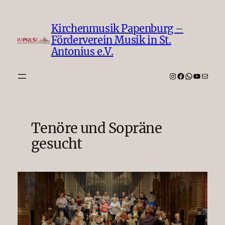
Zum
Inhalt
Kirchenmusik Papenburg –
springen
Förderverein Musik in St.
Antonius e.V.
Instagram
Facebook
WhatsAp
YouTub
E-Mail
Tenöre und Sopräne
gesucht