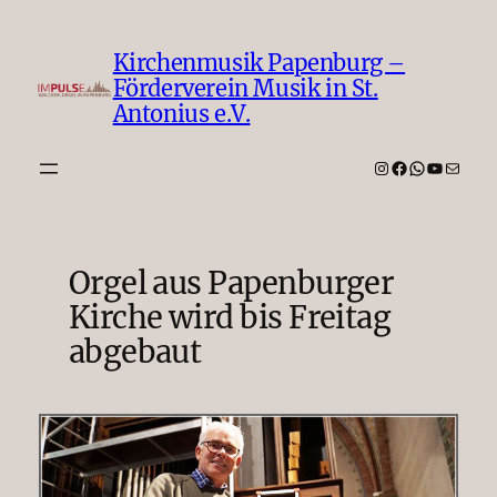
Zum
Inhalt
Kirchenmusik Papenburg –
springen
Förderverein Musik in St.
Antonius e.V.
Instagram
Facebook
WhatsAp
YouTub
E-Mail
Orgel aus Papenburger
Kirche wird bis Freitag
abgebaut