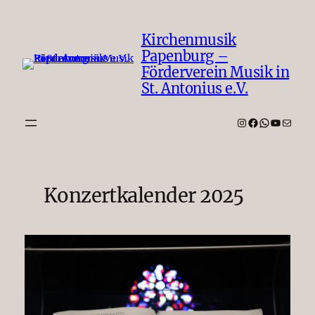
Zum
Inhalt
Kirchenmusik
springen
Papenburg –
Förderverein Musik in
St. Antonius e.V.
Instagram
Facebook
WhatsAp
YouTub
E-Mail
Konzertkalender 2025