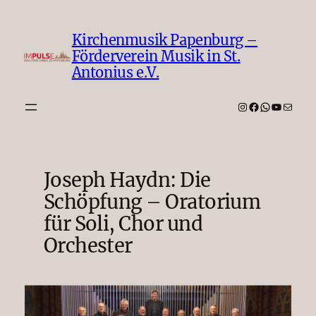
Zum
Inhalt
Kirchenmusik Papenburg –
springen
Förderverein Musik in St.
Antonius e.V.
Instagram
Facebook
WhatsAp
YouTub
E-Mail
Joseph Haydn: Die
Schöpfung – Oratorium
für Soli, Chor und
Orchester