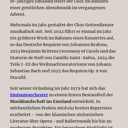
10-jähriges Jubiläum feiert der Chor im Rahmen
einer geistlichen Abendmusik im vergangenen
Advent.
Mehrmals im Jahr gestaltet der Chor Gottesdienste
musikalisch mit. Seit 2022 führt er einmal im Jahr
ein größeres Werk im Rahmen eines Konzertes auf,
so das Deutsche Requiem von Johannes Brahms,
2023 Benjamin Brittens Ceremony of Carols und das
Oratorio de Noël von Camille Saint-Saëns, 2024 die
Teile I-III des Weihnachtsoratoriums von Johann
Sebastian Bach und 2025 das Requiem Op. 9 von
Duruflé.
Seit seiner Gründung im Jahr 1979 hat sich das
Sinfonieorchester
zu einem festen Bestandteil der
Musiklandschaft im Emsland
entwickelt. In
wöchentlichen Proben wird ein breites Repertoire
erarbeitet – von der klassischen sinfonischen
Literatur über Opern- und Ballettmusik bis hin zu
modernen Projekten. Ein besonderes Highlight ist