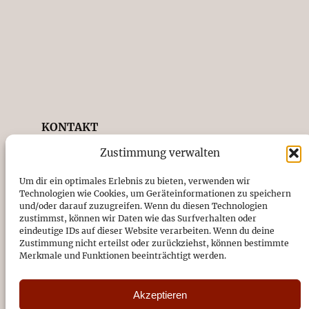
KONTAKT
Zustimmung verwalten
Förderverein Musik in St. Antonius e.V.
Kirchstraße 14, 26871 Papenburg
Um dir ein optimales Erlebnis zu bieten, verwenden wir
04961/94720
Technologien wie Cookies, um Geräteinformationen zu speichern
und/oder darauf zuzugreifen. Wenn du diesen Technologien
zustimmst, können wir Daten wie das Surfverhalten oder
DE89 2665 0001 1091 0787 49
eindeutige IDs auf dieser Website verarbeiten. Wenn du deine
Zustimmung nicht erteilst oder zurückziehst, können bestimmte
Sparkasse Emsland
Merkmale und Funktionen beeinträchtigt werden.
Vereinsregister-Nr. beim
Amtsgericht Osnabrück: VR201923
Akzeptieren
Impressum