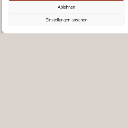
Datenschutz
Ablehnen
Einstellungen ansehen
SUCHEN SIE ETWAS BESTIMMTES?
NETZWERKE
Instagram
Facebook
YouTube
WhatsApp