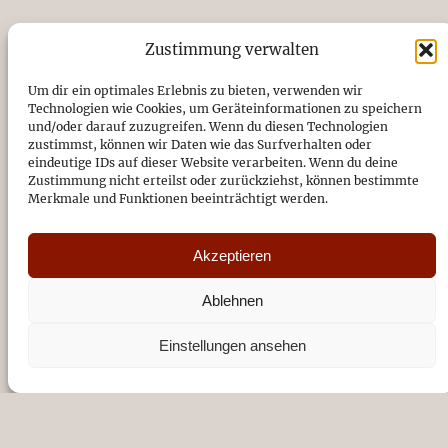
Zustimmung verwalten
KONTAKT
Um dir ein optimales Erlebnis zu bieten, verwenden wir
Förderverein Musik in St. Antonius e.V.
Technologien wie Cookies, um Geräteinformationen zu speichern
und/oder darauf zuzugreifen. Wenn du diesen Technologien
Kirchstraße 14, 26871 Papenburg
zustimmst, können wir Daten wie das Surfverhalten oder
04961/94720
eindeutige IDs auf dieser Website verarbeiten. Wenn du deine
Zustimmung nicht erteilst oder zurückziehst, können bestimmte
Merkmale und Funktionen beeinträchtigt werden.
DE89 2665 0001 1091 0787 49
Sparkasse Emsland
Akzeptieren
Vereinsregister-Nr. beim
Amtsgericht Osnabrück: VR201923
Ablehnen
Impressum
Datenschutz
Einstellungen ansehen
SUCHEN SIE ETWAS BESTIMMTES?