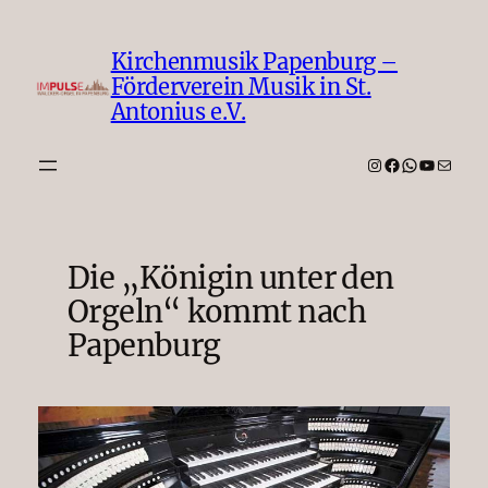
Zum
Inhalt
Kirchenmusik Papenburg –
springen
Förderverein Musik in St.
Antonius e.V.
Instagram
Facebook
WhatsAp
YouTub
E-Mail
Die „Königin unter den
Orgeln“ kommt nach
Papenburg