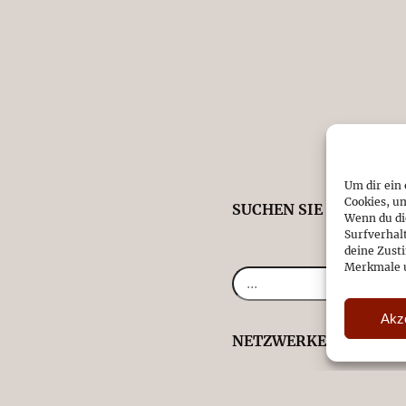
Um dir ein
Cookies, u
SUCHEN SIE ETWAS B
Wenn du di
Surfverhal
deine Zust
Merkmale u
Akz
NETZWERKE
Instagram
Facebook
YouTube
WhatsApp