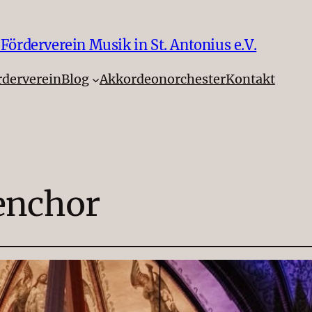
örderverein Musik in St. Antonius e.V.
rderverein
Blog
Akkordeonorchester
Kontakt
enchor