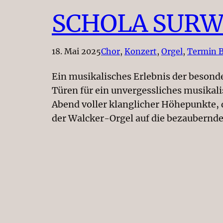
SCHOLA SURW
18. Mai 2025
Chor
, 
Konzert
, 
Orgel
, 
Termin B
Ein musikalisches Erlebnis der besond
Türen für ein unvergessliches musikal
Abend voller klanglicher Höhepunkte, 
der Walcker-Orgel auf die bezaubernd