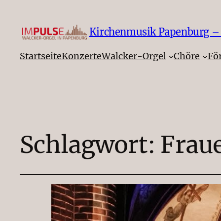
Kirchenmusik Papenburg – F
Startseite
Konzerte
Walcker-Orgel
Chöre
Fö
Schlagwort:
Frau