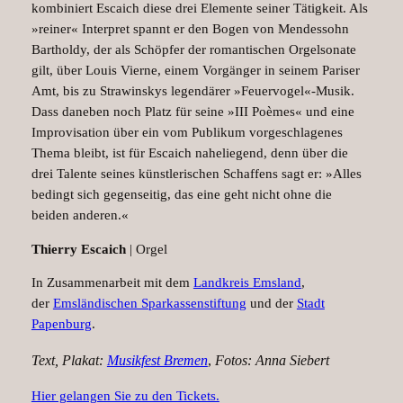
kombiniert Escaich diese drei Elemente seiner Tätigkeit. Als
»reiner« Interpret spannt er den Bogen von Mendessohn
Bartholdy, der als Schöpfer der romantischen Orgelsonate
gilt, über Louis Vier­ne, einem Vorgänger in seinem Pariser
Amt, bis zu Strawinskys legendärer »Feuervogel«-Musik.
Dass daneben noch Platz für seine »III Poèmes« und eine
Improvisation über ein vom Publikum vorgeschlagenes
Thema bleibt, ist für Escaich naheliegend, denn über die
drei Talente seines künstlerischen Schaffens sagt er: »Alles
bedingt sich gegenseitig, das eine geht nicht ohne die
beiden anderen.«
Thierry Escaich
| Orgel
In Zusammenarbeit mit dem
Landkreis Emsland
,
der
Emsländischen Sparkassenstiftung
und der
Stadt
Papenburg
.
Text, Plakat:
Musikfest Bremen
,
Fotos: Anna Siebert
Hier gelangen Sie zu den Tickets.